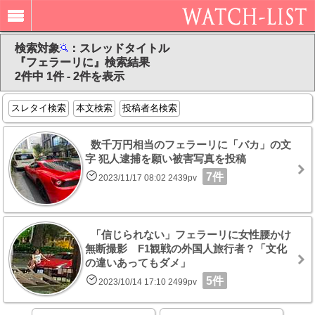
検索対象
：スレッドタイトル
『フェラーリに』検索結果
2件中 1件 - 2件を表示
スレタイ検索
本文検索
投稿者名検索
数千万円相当のフェラーリに「バカ」の文
字 犯人逮捕を願い被害写真を投稿
7件
2023/11/17 08:02 2439pv
「信じられない」フェラーリに女性腰かけ
無断撮影 F1観戦の外国人旅行者？「文化
の違いあってもダメ」
5件
2023/10/14 17:10 2499pv