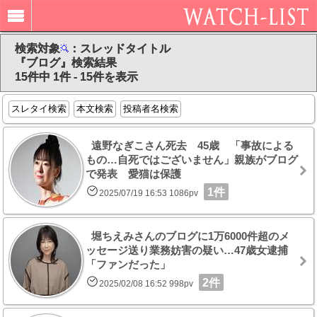
検索対象
：スレッドタイトル
『ブログ』検索結果
15件中 1件 - 15件を表示
スレタイ検索
本文検索
投稿者名検索
遠野なぎこさん死去 45歳 「事故による
もの…自死ではございません」親族がブログ
で発表 愛猫は保護
1件
2025/07/19 16:53 1086pv
堀ちえみさんのブログに1万6000件超のメ
ッセージ送り業務妨害の疑い…47歳女逮捕
「ファンだった」
2件
2025/02/08 16:52 998pv