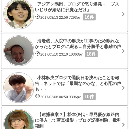
アジアン隅田、ブログで怒り爆発→「ブス
いじりが婚活に邪魔なだけ」
16件
2017/08/13 22:56 7293pv
海老蔵、入院中の麻央が工事のため眠れな
かったとブログに綴る→自分勝手と非難の声
18件
2017/05/10 23:10 10363pv
小林麻央ブログで退院日を決めたことを報
告→ネットでは「最期なのかな」と心配の声
も・・
10件
2017/02/08 06:50 9396pv
【逮捕事案？】松本伊代・早見優が線路内
に侵入して写真撮影→ブログ記事削除、批判
殺到