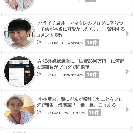
ハライチ岩井 ママタレのブログに辛らつ
「子供が本当に可愛かったら…」→賛同する
コメント多数
10件
2017/09/21 07:14 5864pv
AKB沖縄総選挙に「国費2800万円」に河野
太郎議員がブログで問題視
19件
2017/07/11 13:26 9954pv
小林麻央、顎にがんが転移したことをブロ
グで報告→海老蔵「一進一退、日々ある」
19件
2017/06/20 17:57 16786pv