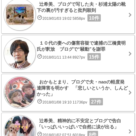
辻希美、ブログで写した夫・杉浦太陽の靴
下の裏が汚すぎると批判殺到
10件
2019/01/03 19:02 5858pv
１０代の妻への傷害容疑で逮捕の三橋貴明
氏が釈放 ブログで“騒動”を謝罪
15件
2018/01/11 13:44 8927pv
おかもとまり、ブログで夫・naoの軽度発
達障害を明かす 「悲しいというか、しんど
かった」
27件
2018/01/08 19:10 11736pv
辻希美、精神的に不安定とブログで告白
「いっぱいいっぱいで自然に涙が出る」
8件
2018/01/02 07:51 6018pv