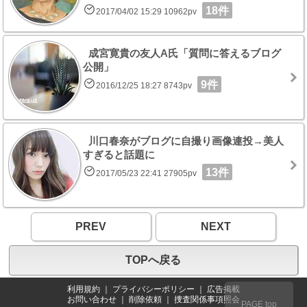
18件
2017/04/02 15:29 10962pv
成宮寛貴の友人A氏「質問に答えるブログ
公開」
9件
2016/12/25 18:27 8743pv
川口春奈がブログに自撮り画像連投→美人
すぎると話題に
13件
2017/05/23 22:41 27905pv
PREV
NEXT
TOPへ戻る
利用規約
｜
プライバシーポリシー
｜
広告掲載
お問い合わせ
｜
削除依頼
｜
捜査関係事項照会
PAGE top