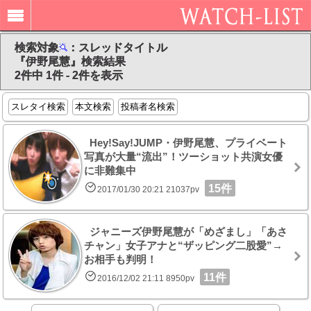
検索対象
：スレッドタイトル
『伊野尾慧』検索結果
2件中 1件 - 2件を表示
スレタイ検索
本文検索
投稿者名検索
Hey!Say!JUMP・伊野尾慧、プライベート
写真が大量“流出”！ツーショット共演女優
に非難集中
15件
2017/01/30 20:21 21037pv
ジャニーズ伊野尾慧が「めざまし」「あさ
チャン」女子アナと“ザッピング二股愛”→
お相手も判明！
11件
2016/12/02 21:11 8950pv