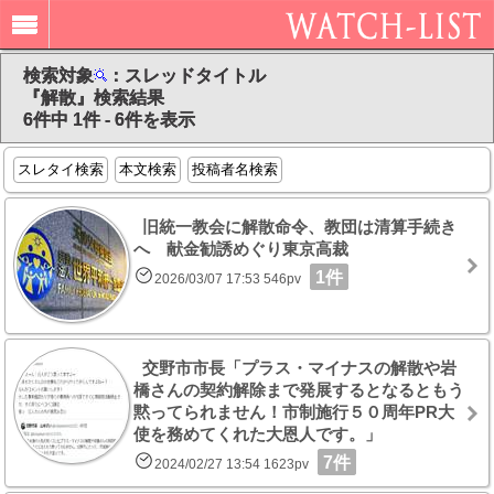
検索対象
：スレッドタイトル
『解散』検索結果
6件中 1件 - 6件を表示
スレタイ検索
本文検索
投稿者名検索
旧統一教会に解散命令、教団は清算手続き
へ 献金勧誘めぐり東京高裁
1件
2026/03/07 17:53 546pv
交野市市長「プラス・マイナスの解散や岩
橋さんの契約解除まで発展するとなるともう
黙ってられません！市制施行５０周年PR大
使を務めてくれた大恩人です。」
7件
2024/02/27 13:54 1623pv