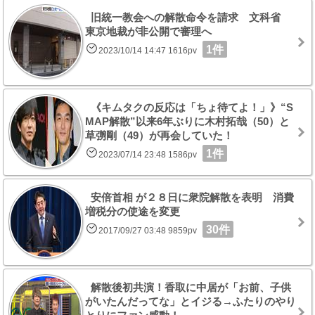
旧統一教会への解散命令を請求 文科省
東京地裁が非公開で審理へ
1件
2023/10/14 14:47 1616pv
《キムタクの反応は「ちょ待てよ！」》“S
MAP解散”以来6年ぶりに木村拓哉（50）と
草彅剛（49）が再会していた！
1件
2023/07/14 23:48 1586pv
安倍首相 が２８日に衆院解散を表明 消費
増税分の使途を変更
30件
2017/09/27 03:48 9859pv
解散後初共演！香取に中居が「お前、子供
がいたんだってな」とイジる→ふたりのやり