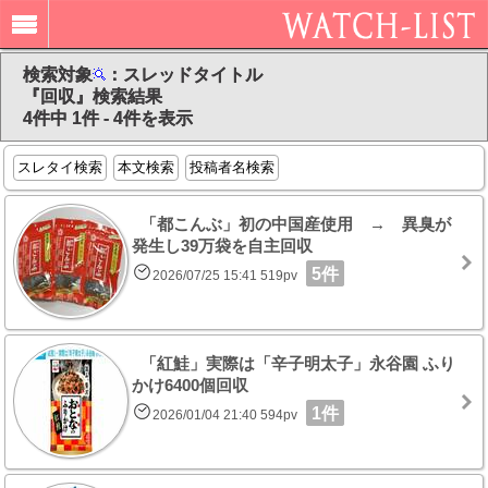
検索対象
：スレッドタイトル
『回収』検索結果
4件中 1件 - 4件を表示
スレタイ検索
本文検索
投稿者名検索
「都こんぶ」初の中国産使用 → 異臭が
発生し39万袋を自主回収
5件
2026/07/25 15:41 519pv
「紅鮭」実際は「辛子明太子」永谷園 ふり
かけ6400個回収
1件
2026/01/04 21:40 594pv