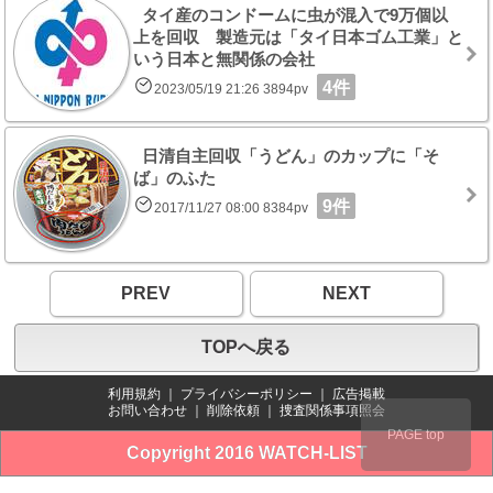
タイ産のコンドームに虫が混入で9万個以
上を回収 製造元は「タイ日本ゴム工業」と
いう日本と無関係の会社
4件
2023/05/19 21:26 3894pv
日清自主回収「うどん」のカップに「そ
ば」のふた
9件
2017/11/27 08:00 8384pv
PREV
NEXT
TOPへ戻る
利用規約
｜
プライバシーポリシー
｜
広告掲載
お問い合わせ
｜
削除依頼
｜
捜査関係事項照会
PAGE top
Copyright 2016 WATCH-LIST