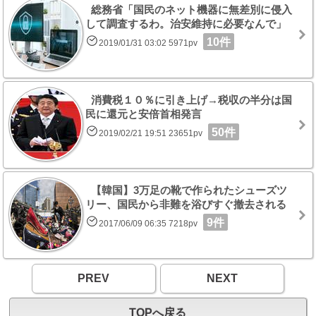
総務省「国民のネット機器に無差別に侵入
して調査するわ。治安維持に必要なんで」
10件
2019/01/31 03:02 5971pv
消費税１０％に引き上げ→税収の半分は国
民に還元と安倍首相発言
50件
2019/02/21 19:51 23651pv
【韓国】3万足の靴で作られたシューズツ
リー、国民から非難を浴びすぐ撤去される
9件
2017/06/09 06:35 7218pv
PREV
NEXT
TOPへ戻る