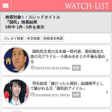
検索対象
：スレッドタイトル
『国民』検索結果
5件中 1件 - 5件を表示
スレタイ検索
本文検索
投稿者名検索
国民民主党の玉木雄一郎代表、高松観光大
使の元グラドル・小泉みゆきとの不倫を認め
る
6件
2024/11/16 16:10 1620pv
羽生結弦「嫁だったら発狂」結婚相手とし
て騒がれる元「国民的アイドル」
6件
2023/08/09 20:57 2897pv