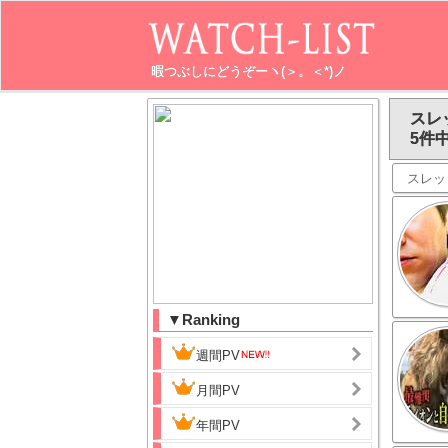
暇つぶしにどうぞーヽ(＞。＜*)ノ
スレ
5件中
スレッ
▼Ranking
週間PV
月間PV
年間PV