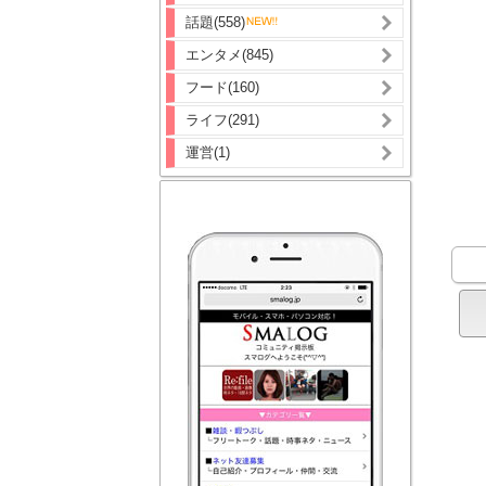
話題(558)
エンタメ(845)
フード(160)
ライフ(291)
運営(1)