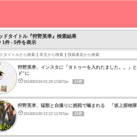
ッドタイトル『狩野英孝』検索結果
 1件 - 5件を表示
|
|
ドタイトルから検索
本文から検索
投稿者名から検索
狩野英孝、インスタに「タトゥーを入れたました。。」と
ド”に
2018/02/18 01:29 11007pv
13件
狩野英孝、猛獣と自撮りに挑戦で噛まれる 「坂上探検隊
2018/01/30 22:22 11787pv
32件