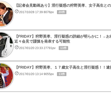
【記者会見動画あり】淫行疑惑の狩野英孝、女子高生との
2017/10/28 17:39 8076pv
20件
【FRIDAY】狩野英孝、淫行疑惑の詳細が明らかに！→
近々会見で謹慎を発表する可能性
2017/01/20 23:33 27791pv
13件
【FRIDAY】狩野英孝、１７歳女子高生と淫行疑惑！！
2017/01/20 13:14 9055pv
13件