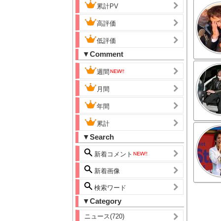
累計PV
高評価
低評価
▼Comment
週間
月間
年間
累計
▼Search
新着コメント
新着画像
検索ワード
▼Category
ニュース(720)