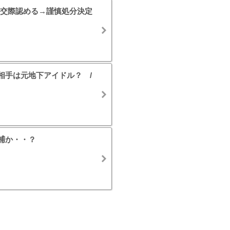
交際認める→謹慎処分決定
お相手は元地下アイドル？ /
逮捕か・・？