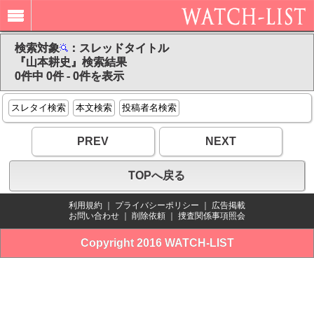
検索対象
：スレッドタイトル
『山本耕史』検索結果
0件中 0件 - 0件を表示
スレタイ検索
本文検索
投稿者名検索
PREV
NEXT
TOPへ戻る
利用規約
｜
プライバシーポリシー
｜
広告掲載
お問い合わせ
｜
削除依頼
｜
捜査関係事項照会
Copyright 2016 WATCH-LIST