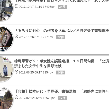
【神奈川県川崎市】自転車スマホで女性死なす 女子大学
2017/12/17 21:19 17406pv
34件
「るろうに剣心」の作者を児童ポルノ所持容疑で書類送検
2017/11/26 07:51 9271pv
22件
徳島県警が２１歳女性を誤認逮捕、１９日間勾留 「公演
済ました女子中生を書類送検
2018/06/25 09:17 7354pv
14件
【悲報】松本伊代・早見優、書類送検 「線路内に無許可
2017/02/12 06:59 12528pv
17件