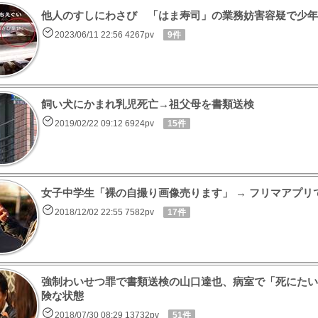
他人のすしにわさび 「はま寿司」の業務妨害容疑で少年
2023/06/11 22:56 4267pv
9件
飼い犬にかまれ乳児死亡→祖父母を書類送検
2019/02/22 09:12 6924pv
15件
女子中学生「裸の自撮り画像売ります」 → フリマアプ
2018/12/02 22:55 7582pv
17件
強制わいせつ罪で書類送検の山口達也、病室で「死にたい
険な状態
2018/07/30 08:29 13732pv
51件