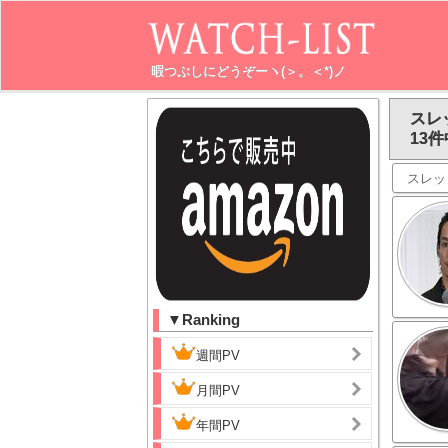
暇つぶしにどうぞーヽ(＞。＜*)ノ
スレ
13件
スレッ
▼Ranking
週間PV
月間PV
年間PV