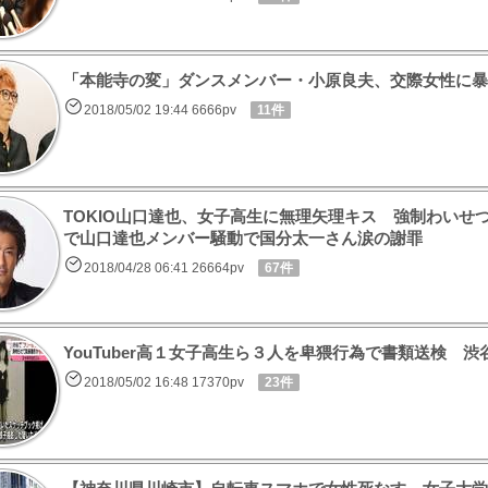
「本能寺の変」ダンスメンバー・小原良夫、交際女性に暴
2018/05/02 19:44 6666pv
11件
TOKIO山口達也、女子高生に無理矢理キス 強制わいせ
で山口達也メンバー騒動で国分太一さん涙の謝罪
2018/04/28 06:41 26664pv
67件
YouTuber高１女子高生ら３人を卑猥行為で書類送検 
2018/05/02 16:48 17370pv
23件