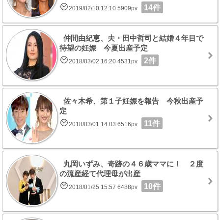
14件
2019/02/10 12:10 5909pv
仲間由紀恵、夫・田中哲司と結婚４年目で
待望の妊娠 今夏出産予定
2件
2018/03/02 16:20 4531pv
佐々木希、第１子妊娠を報告 今秋出産予
定
11件
2018/03/01 14:03 6516pv
丸岡いずみ、奇跡の４６歳ママに！ ２度
の流産経て代理母が出産
10件
2018/01/25 15:57 6488pv