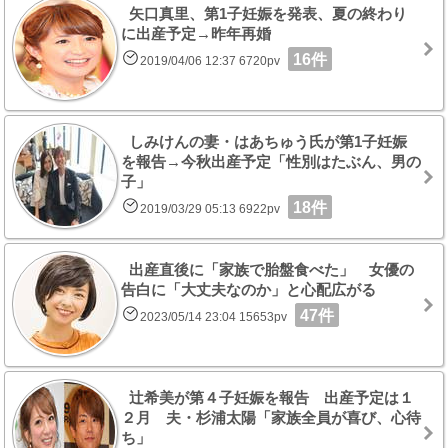
矢口真里、第1子妊娠を発表、夏の終わり
に出産予定→昨年再婚
16件
2019/04/06 12:37 6720pv
しみけんの妻・はあちゅう氏が第1子妊娠
を報告→今秋出産予定「性別はたぶん、男の
子」
18件
2019/03/29 05:13 6922pv
出産直後に「家族で胎盤食べた」 女優の
告白に「大丈夫なのか」と心配広がる
47件
2023/05/14 23:04 15653pv
辻希美が第４子妊娠を報告 出産予定は１
２月 夫・杉浦太陽「家族全員が喜び、心待
ち」