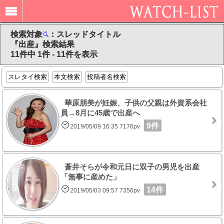
検索対象
：スレッドタイトル
『出産』検索結果
11件中 1件 - 11件を表示
スレタイ検索
本文検索
投稿者名検索
華原朋美が妊娠、子供の父親は外資系会社
員→8月に45歳で出産へ
9件
2019/05/09 16:35 7176pv
蒼井そらが令和元日に双子の男児を出産
「無事に産めた」
14件
2019/05/03 09:57 7356pv