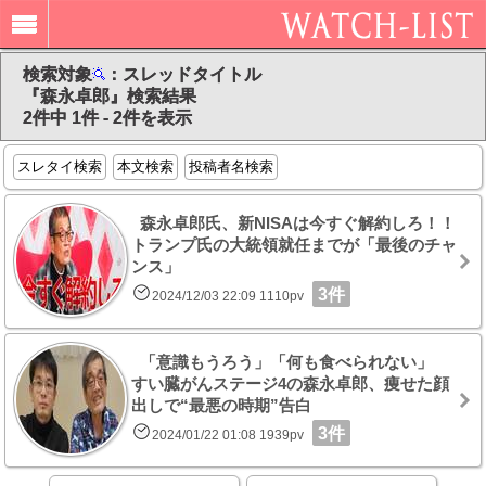
検索対象
：スレッドタイトル
『森永卓郎』検索結果
2件中 1件 - 2件を表示
スレタイ検索
本文検索
投稿者名検索
森永卓郎氏、新NISAは今すぐ解約しろ！！
トランプ氏の大統領就任までが「最後のチャ
ンス」
3件
2024/12/03 22:09 1110pv
「意識もうろう」「何も食べられない」
すい臓がんステージ4の森永卓郎、痩せた顔
出しで“最悪の時期”告白
3件
2024/01/22 01:08 1939pv