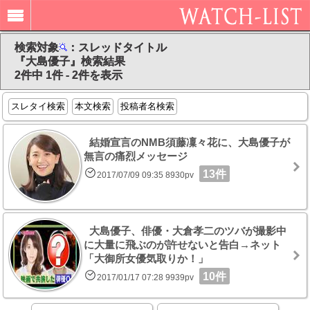
検索対象
：スレッドタイトル
『大島優子』検索結果
2件中 1件 - 2件を表示
スレタイ検索
本文検索
投稿者名検索
結婚宣言のNMB須藤凜々花に、大島優子が
無言の痛烈メッセージ
13件
2017/07/09 09:35 8930pv
大島優子、俳優・大倉孝二のツバが撮影中
に大量に飛ぶのが許せないと告白→ネット
「大御所女優気取りか！」
10件
2017/01/17 07:28 9939pv