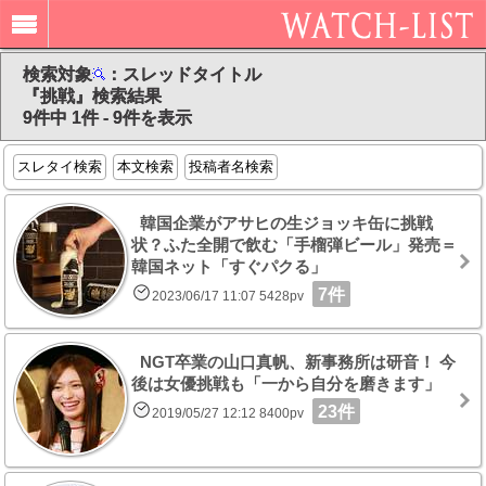
検索対象
：スレッドタイトル
『挑戦』検索結果
9件中 1件 - 9件を表示
スレタイ検索
本文検索
投稿者名検索
韓国企業がアサヒの生ジョッキ缶に挑戦
状？ふた全開で飲む「手榴弾ビール」発売＝
韓国ネット「すぐパクる」
7件
2023/06/17 11:07 5428pv
NGT卒業の山口真帆、新事務所は研音！ 今
後は女優挑戦も「一から自分を磨きます」
23件
2019/05/27 12:12 8400pv