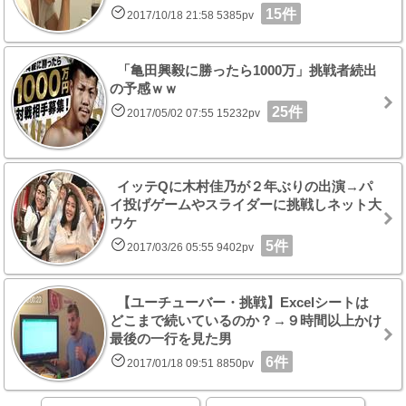
15件
2017/10/18 21:58 5385pv
「亀田興毅に勝ったら1000万」挑戦者続出
の予感ｗｗ
25件
2017/05/02 07:55 15232pv
イッテQに木村佳乃が２年ぶりの出演→パ
イ投げゲームやスライダーに挑戦しネット大
ウケ
5件
2017/03/26 05:55 9402pv
【ユーチューバー・挑戦】Excelシートは
どこまで続いているのか？→９時間以上かけ
最後の一行を見た男
6件
2017/01/18 09:51 8850pv