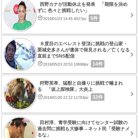
西野カナが活動休止を発表 「期限を決め
ずに 色々と挑戦したい」
5件
2019/01/23 14:45 4027pv
８度目のエベレスト登頂に挑戦の登山家・
栗城史多さんが遺体で発見される／亡くなる
直前までSNS配信
14件
2018/05/23 20:53 10698pv
狩野英孝、猛獣と自撮りに挑戦で噛まれ
る 「坂上探検隊」大炎上
32件
2018/01/30 22:22 11783pv
田村淳、青学受験に向けてセンター試験の
過去問に挑戦も大惨事→ネット民「受験ナメ
るな」