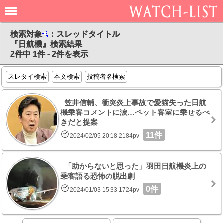
検索対象
：スレッドタイトル
『日航機』検索結果
2件中 1件 - 2件を表示
スレタイ検索
本文検索
投稿者名検索
笠井信輔、衝突炎上事故で愛猫失った日航
機乗客コメントに涙…ペット客室に乗せるべ
きだと提案
11件
2024/02/05 20:18 2184pv
「助からないと思った」羽田日航機炎上の
乗客語る恐怖の脱出劇
0件
2024/01/03 15:33 1724pv