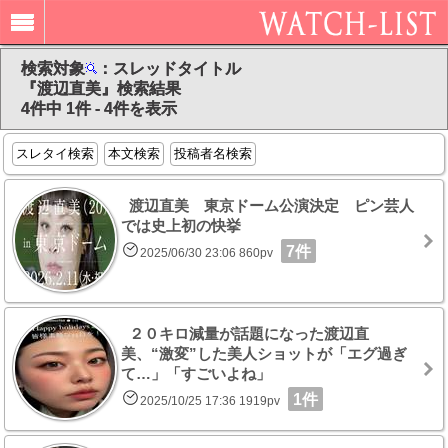
検索対象
：スレッドタイトル
『渡辺直美』検索結果
4件中 1件 - 4件を表示
スレタイ検索
本文検索
投稿者名検索
渡辺直美 東京ドーム公演決定 ピン芸人
では史上初の快挙
7件
2025/06/30 23:06 860pv
２０キロ減量が話題になった渡辺直
美、“激変”した美人ショットが「エグ過ぎ
て…」「すごいよね」
1件
2025/10/25 17:36 1919pv