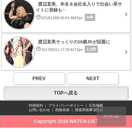
渡辺直美、本名＆会社名入りで出会い系サ
イトに登録も‥
9件
2018/12/06 00:01 4847pv
渡辺直美そっくりの16歳JKが話題に
13件
2017/03/11 17:29 8172pv
PREV
NEXT
TOPへ戻る
利用規約
｜
プライバシーポリシー
｜
広告掲載
お問い合わせ
｜
削除依頼
｜
捜査関係事項照会
PAGE top
Copyright 2016 WATCH-LIST