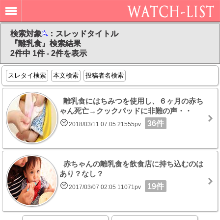
検索対象
：スレッドタイトル
『離乳食』検索結果
2件中 1件 - 2件を表示
スレタイ検索
本文検索
投稿者名検索
離乳食にはちみつを使用し、６ヶ月の赤ち
ゃん死亡→クックパッドに非難の声・・
36件
2018/03/11 07:05 21555pv
赤ちゃんの離乳食を飲食店に持ち込むのは
あり？なし？
19件
2017/03/07 02:05 11071pv