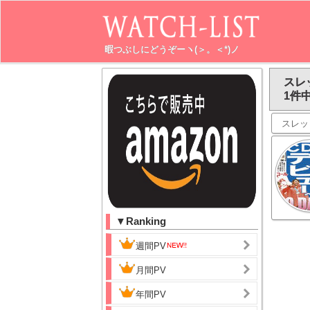
暇つぶしにどうぞーヽ(＞。＜*)ノ
スレ
1件中
スレッ
▼Ranking
週間PV
月間PV
年間PV