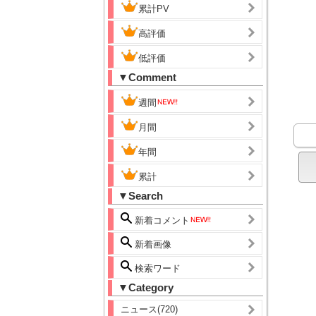
累計PV
高評価
低評価
▼Comment
週間
月間
年間
累計
▼Search
新着コメント
新着画像
検索ワード
▼Category
ニュース(720)