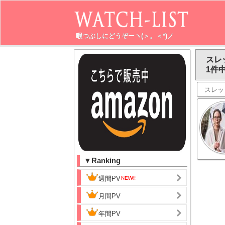
暇つぶしにどうぞーヽ(＞。＜*)ノ
スレ
1件中
スレッ
▼Ranking
週間PV
月間PV
年間PV