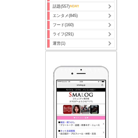
話題(557)
エンタメ(845)
フード(160)
ライフ(291)
運営(1)