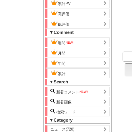
累計PV
高評価
低評価
▼Comment
週間
月間
年間
累計
▼Search
新着コメント
新着画像
検索ワード
▼Category
ニュース(720)