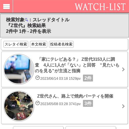
検索対象
：スレッドタイトル
『Z世代』検索結果
2件中 1件 - 2件を表示
スレタイ検索
本文検索
投稿者名検索
「家にテレビある？」 Z世代3153人に調
査 4人に1人が「ない」と回答 “見たいも
のを見る”が主流と指摘
2件
2023/06/14 03:18 1529pv
Z世代さん、路上で焼肉パーティを開催
3件
2023/05/08 03:28 3741pv