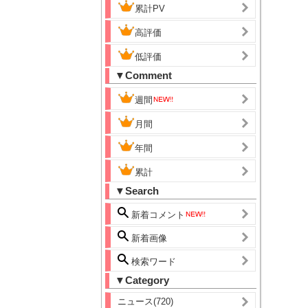
累計PV
高評価
低評価
▼Comment
週間
月間
年間
累計
▼Search
新着コメント
新着画像
検索ワード
▼Category
ニュース(720)