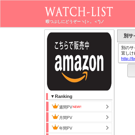
暇つぶしにどうぞーヽ(＞。＜*)ノ
別サ
別のサ
宜しけ
http://
▼Ranking
週間PV
月間PV
年間PV