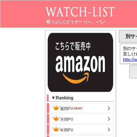
暇つぶしにどうぞーヽ(＞。＜*)ノ
別サ
別のサ
宜しけ
http://
▼Ranking
週間PV
月間PV
年間PV