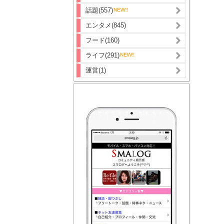
話題(557)
エンタメ(845)
フード(160)
ライフ(291)
運営(1)