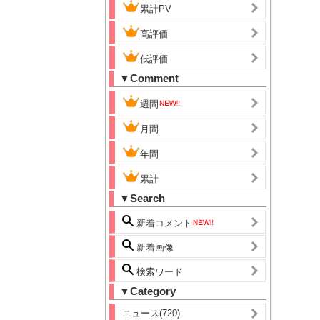
累計PV
高評価
低評価
▼Comment
週間
月間
年間
累計
▼Search
新着コメント
新着画像
検索ワード
▼Category
ニュース(720)