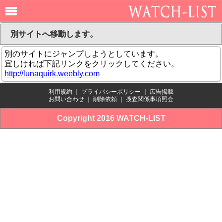
別サイトへ移動します。
別のサイトにジャンプしようとしています。
宜しければ下記リンクをクリックしてください。
http://lunaquirk.weebly.com
利用規約
｜
プライバシーポリシー
｜
広告掲載
お問い合わせ
｜
削除依頼
｜
捜査関係事項照会
Copyright 2016 WATCH-LIST