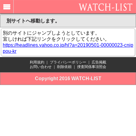
別サイトへ移動します。
別のサイトにジャンプしようとしています。
宜しければ下記リンクをクリックしてください。
https://headlines.yahoo.co.jp/hl?a=20190501-00000023-cnip
pou-kr
利用規約
｜
プライバシーポリシー
｜
広告掲載
お問い合わせ
｜
削除依頼
｜
捜査関係事項照会
Copyright 2016 WATCH-LIST