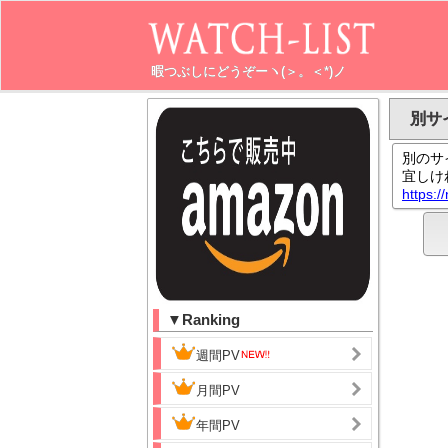
暇つぶしにどうぞーヽ(＞。＜*)ノ
別サ
別のサ
宜しけ
https:/
▼Ranking
週間PV
月間PV
年間PV