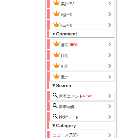
累計PV
高評価
低評価
▼Comment
週間
月間
年間
累計
▼Search
新着コメント
新着画像
検索ワード
▼Category
ニュース(720)