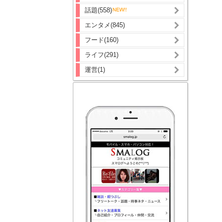
話題(558)
エンタメ(845)
フード(160)
ライフ(291)
運営(1)