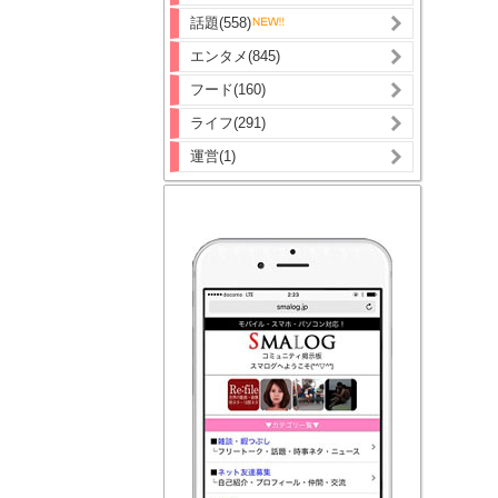
話題(558)
エンタメ(845)
フード(160)
ライフ(291)
運営(1)