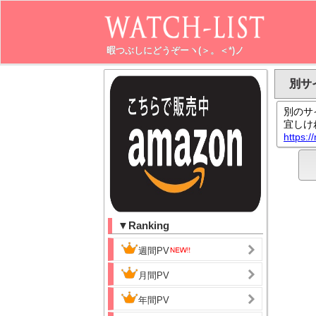
暇つぶしにどうぞーヽ(＞。＜*)ノ
別サ
別のサ
宜しけ
https:/
▼Ranking
週間PV
月間PV
年間PV