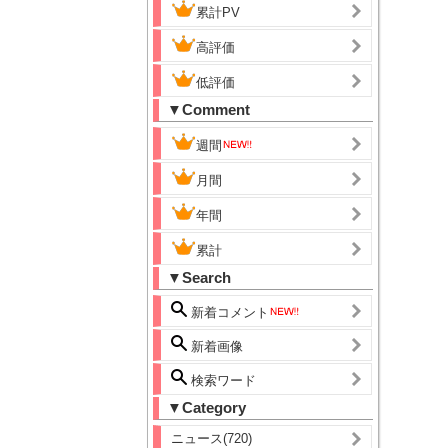
累計PV
高評価
低評価
▼Comment
週間
月間
年間
累計
▼Search
新着コメント
新着画像
検索ワード
▼Category
ニュース(720)