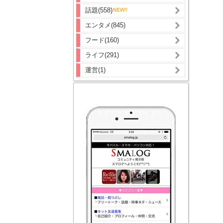
話題(558)
エンタメ(845)
フード(160)
ライフ(291)
運営(1)