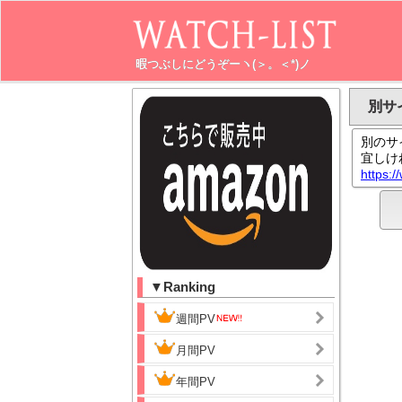
暇つぶしにどうぞーヽ(＞。＜*)ノ
別サ
別のサ
宜しけ
https:
▼Ranking
週間PV
月間PV
年間PV