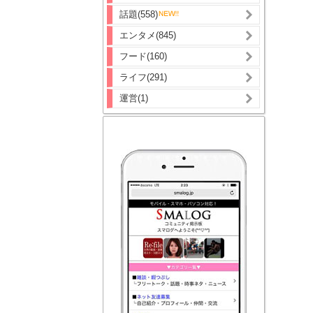
話題(558)
エンタメ(845)
フード(160)
ライフ(291)
運営(1)