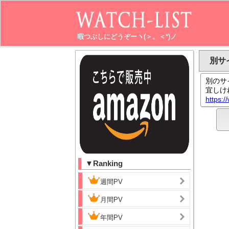
暇つぶしにどうぞーヽ(＞。＜*)ノ
別サ
別のサ
宜しけ
https:
▼Ranking
週間PV
月間PV
年間PV