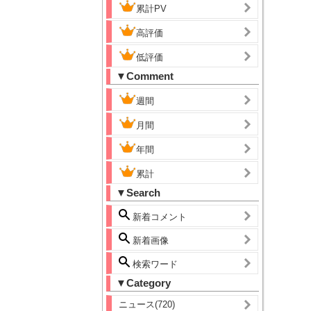
累計PV
高評価
低評価
▼Comment
週間
月間
年間
累計
▼Search
新着コメント
新着画像
検索ワード
▼Category
ニュース(720)