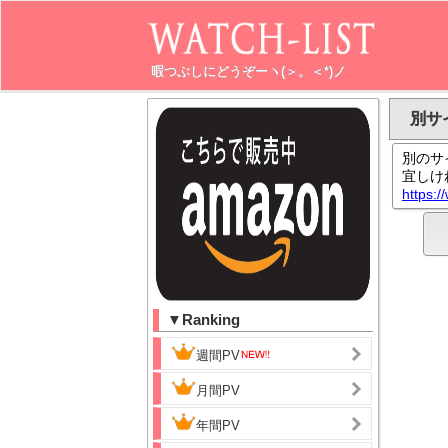
暇つぶしにどうぞーヽ(＞。＜*)ノ
別サ
別のサ
宜しけ
https:
▼Ranking
週間PV
月間PV
年間PV