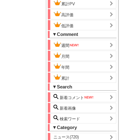
累計PV
高評価
低評価
▼Comment
週間
月間
年間
累計
▼Search
新着コメント
新着画像
検索ワード
▼Category
ニュース(720)