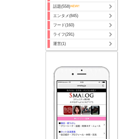
話題(558)
エンタメ(845)
フード(160)
ライフ(291)
運営(1)