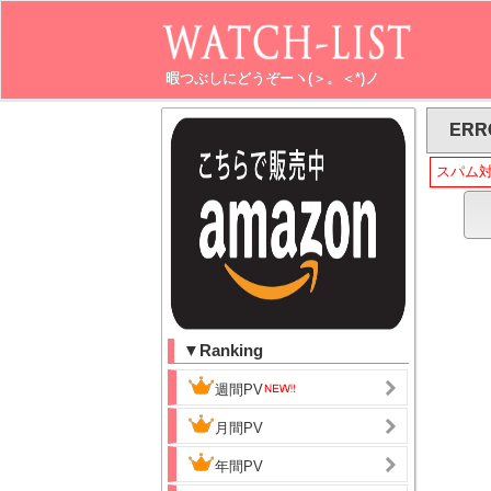
暇つぶしにどうぞーヽ(＞。＜*)ノ
ERR
スパム
▼Ranking
週間PV
月間PV
年間PV