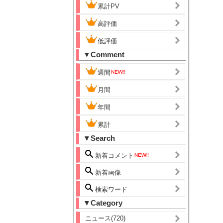
累計PV
高評価
低評価
▼Comment
週間
月間
年間
累計
▼Search
新着コメント
新着画像
検索ワード
▼Category
ニュース(720)