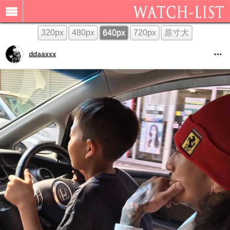
320px
480px
640px
720px
原寸大