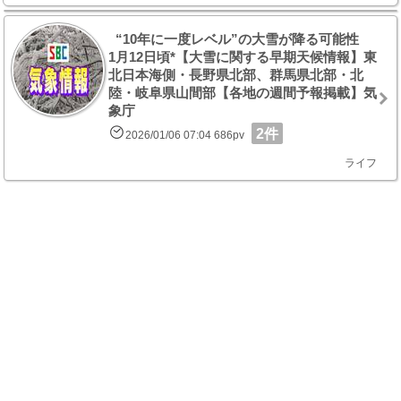
“10年に一度レベル”の大雪が降る可能性
1月12日頃*【大雪に関する早期天候情報】東
北日本海側・長野県北部、群馬県北部・北
陸・岐阜県山間部【各地の週間予報掲載】気
象庁
2件
2026/01/06 07:04 686pv
ライフ