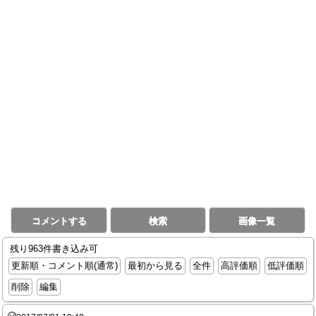
コメントする
検索
画像一覧
残り963件書き込み可
更新順・コメント順(通常)
最初から見る
全件
高評価順
低評価順
削除
編集