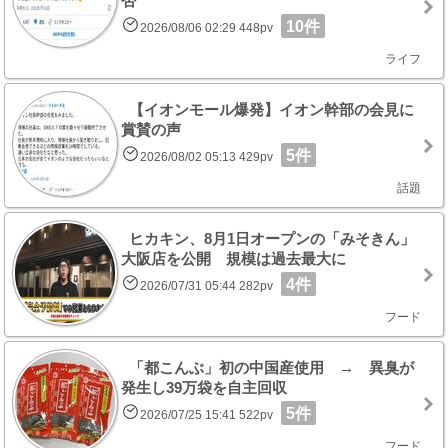
否
10件
2026/08/06 02:29 448pv
ライフ
【イオンモール爆発】イオン幹部の会見に
賞賛の声
5件
2026/08/02 05:13 429pv
話題
ヒカキン、8月1日オープンの「みそきん」
大阪店を公開 規模は過去最大に
4件
2026/07/31 05:44 282pv
フード
「都こんぶ」初の中国産使用 → 異臭が
発生し39万袋を自主回収
5件
2026/07/25 15:41 522pv
フード