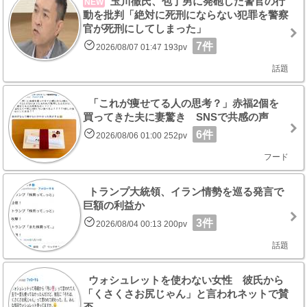
玉川徹氏、包丁男に発砲した警官の行
NEW
動を批判「絶対に死刑にならない犯罪を警察
官が死刑にしてしまった」
7件
2026/08/07 01:47 193pv
話題
「これが痩せてる人の思考？」赤福2個を
買ってきた夫に妻驚き SNSで共感の声
6件
2026/08/06 01:00 252pv
フード
トランプ大統領、イラン情勢を巡る発言で
巨額の利益か
3件
2026/08/04 00:13 200pv
話題
ウォシュレットを使わない女性 彼氏から
「くさくさお尻じゃん」と言われネットで賛