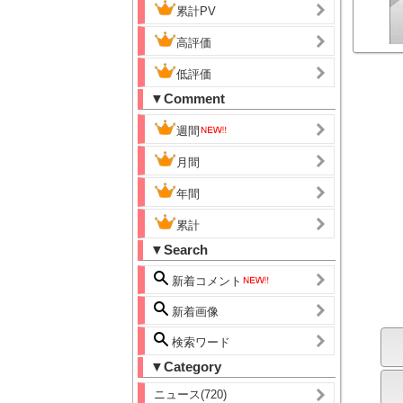
累計PV
高評価
低評価
▼Comment
週間
月間
年間
累計
▼Search
新着コメント
新着画像
検索ワード
▼Category
ニュース(720)