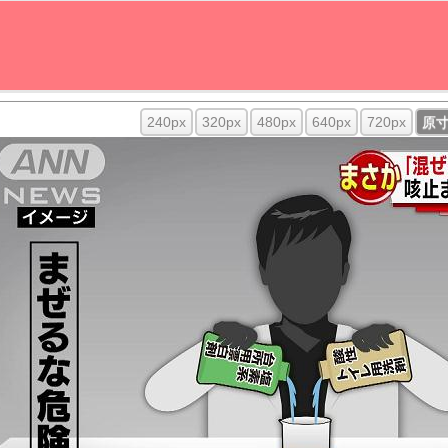
240px
320px
480px
640px
720px
原