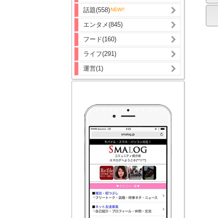
話題(558)
エンタメ(845)
フード(160)
ライフ(291)
運営(1)