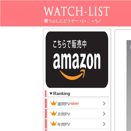
暇つぶしにどうぞーヽ(＞。＜*)ノ
▼Ranking
週間PV
月間PV
年間PV