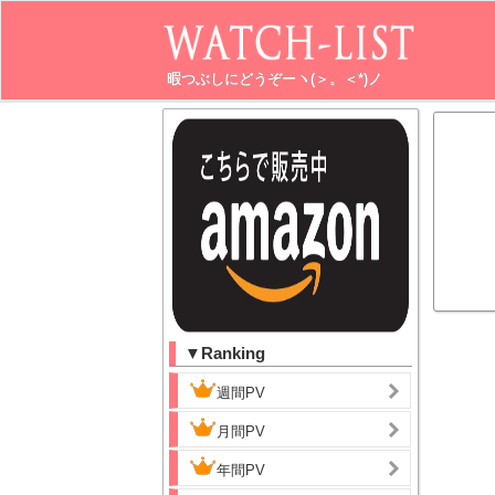
暇つぶしにどうぞーヽ(＞。＜*)ノ
▼Ranking
週間PV
月間PV
年間PV