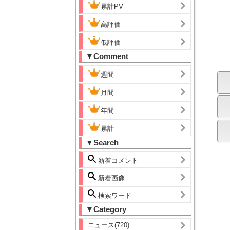
累計PV
高評価
低評価
▼Comment
週間
月間
年間
累計
▼Search
新着コメント
新着画像
検索ワード
▼Category
ニュース(720)