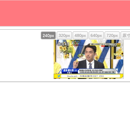
240px
320px
480px
640px
720px
原