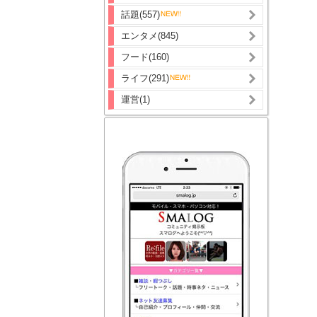
話題(557)
エンタメ(845)
フード(160)
ライフ(291)
運営(1)