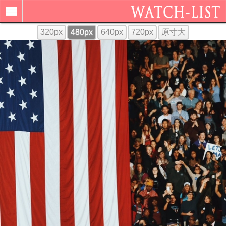
320px
480px
640px
720px
原寸大