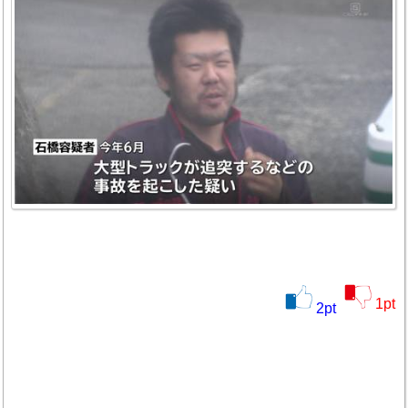
1
pt
2
pt