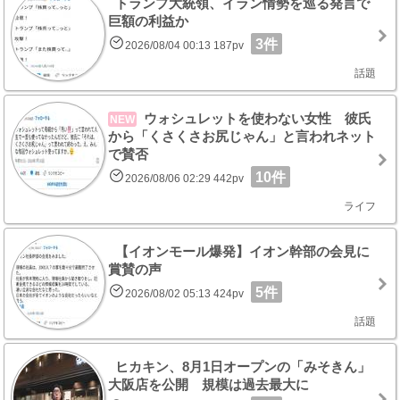
トランプ大統領、イラン情勢を巡る発言で
巨額の利益か
3件
2026/08/04 00:13 187pv
話題
ウォシュレットを使わない女性 彼氏
NEW
から「くさくさお尻じゃん」と言われネット
で賛否
10件
2026/08/06 02:29 442pv
ライフ
【イオンモール爆発】イオン幹部の会見に
賞賛の声
5件
2026/08/02 05:13 424pv
話題
ヒカキン、8月1日オープンの「みそきん」
大阪店を公開 規模は過去最大に