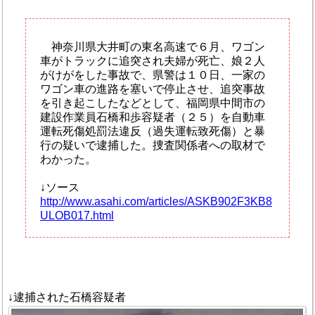
神奈川県大井町の東名高速で６月、ワゴン
車がトラックに追突され夫婦が死亡、娘２人
がけがをした事故で、県警は１０日、一家の
ワゴン車の進路を塞いで停止させ、追突事故
を引き起こしたなどとして、福岡県中間市の
建設作業員石橋和歩容疑者（２５）を自動車
運転死傷処罰法違反（過失運転致死傷）と暴
行の疑いで逮捕した。捜査関係者への取材で
わかった。
↓ソース
http://www.asahi.com/articles/ASKB902F3KB8
ULOB017.html
↓逮捕された石橋容疑者