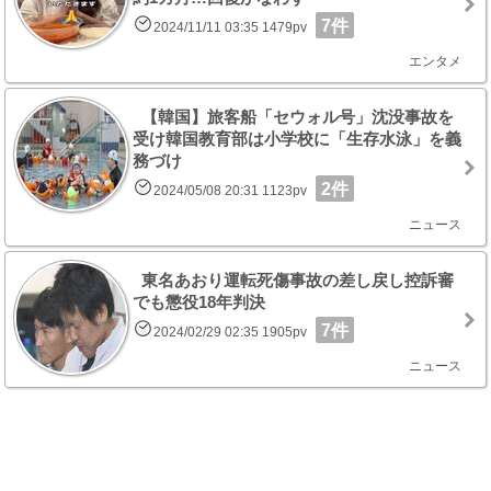
7件
2024/11/11 03:35 1479pv
エンタメ
【韓国】旅客船「セウォル号」沈没事故を
受け韓国教育部は小学校に「生存水泳」を義
務づけ
2件
2024/05/08 20:31 1123pv
ニュース
東名あおり運転死傷事故の差し戻し控訴審
でも懲役18年判決
7件
2024/02/29 02:35 1905pv
ニュース