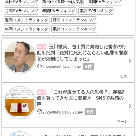
本日PVランキング
前日(2026-08-05)人気順
週間PVランキング
月間PVランキング
年間PVランキング
累計PVランキング
週間コメントランキング
月間コメントランキング
年間コメントランキング
累計コメントランキング
玉川徹氏、包丁男に発砲した警官の行
NEW
動を批判「絶対に死刑にならない犯罪を警察
官が死刑にしてしまった」
4件
2026/08/06 14:43 91pv
話題
「これが痩せてる人の思考？」赤福2
NEW
個を買ってきた夫に妻驚き SNSで共感の
声
6件
2026/08/06 01:00 216pv
フード