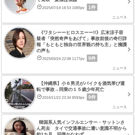
1件
2025/07/19 16:53 1085pv
ニュース
《ワタシーーヒロスエーー!!》広末涼子容
疑者「突然奇声をあげて」事故前後の奇行詳
報「もともと独自の世界観の持ち主」と擁護
の声も
9件
2025/04/24 22:08 1177pv
ニュース
【沖縄県】小６男児がバイクを酒気帯び運
転で事故→同乗の１５歳少年死亡
9件
2024/11/22 23:34 8593pv
ニュース
韓国系人気インフルエンサー・サットンさ
ん死去 タイで交通事故に遭い意識不明から
約1カ月…回復かなわず