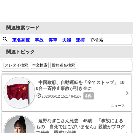
関連検索ワード
東名高速
事故
停車
夫婦
逮捕
で検索
関連トピック
スレタイ検索
本文検索
投稿者名検索
中国政府、自動運転を「全てストップ」 10
0台一斉停止事故が引き金に
4件
2026/05/12 15:17 641pv
ニュース
遠野なぎこさん死去 45歳 「事故による
もの…自死ではございません」親族がブログ
で発表 愛猫は保護