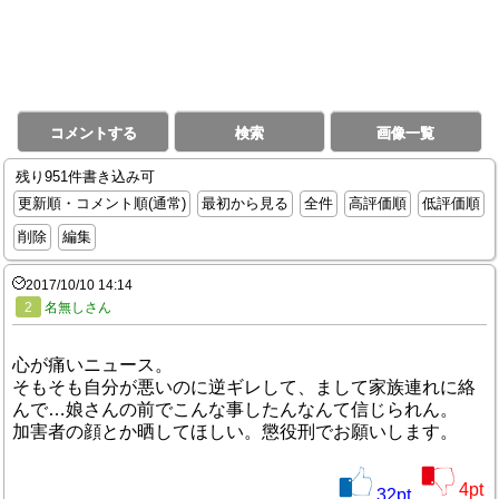
コメントする
検索
画像一覧
残り951件書き込み可
更新順・コメント順(通常)
最初から見る
全件
高評価順
低評価順
削除
編集
2017/10/10 14:14
2
名無しさん
心が痛いニュース。
そもそも自分が悪いのに逆ギレして、まして家族連れに絡
んで…娘さんの前でこんな事したんなんて信じられん。
加害者の顔とか晒してほしい。懲役刑でお願いします。
4
pt
32
pt