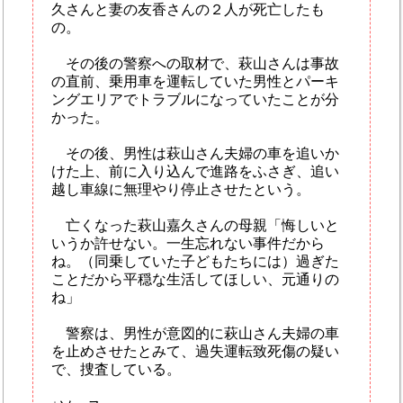
久さんと妻の友香さんの２人が死亡したも
の。
その後の警察への取材で、萩山さんは事故
の直前、乗用車を運転していた男性とパーキ
ングエリアでトラブルになっていたことが分
かった。
その後、男性は萩山さん夫婦の車を追いか
けた上、前に入り込んで進路をふさぎ、追い
越し車線に無理やり停止させたという。
亡くなった萩山嘉久さんの母親「悔しいと
いうか許せない。一生忘れない事件だから
ね。（同乗していた子どもたちには）過ぎた
ことだから平穏な生活してほしい、元通りの
ね」
警察は、男性が意図的に萩山さん夫婦の車
を止めさせたとみて、過失運転致死傷の疑い
で、捜査している。