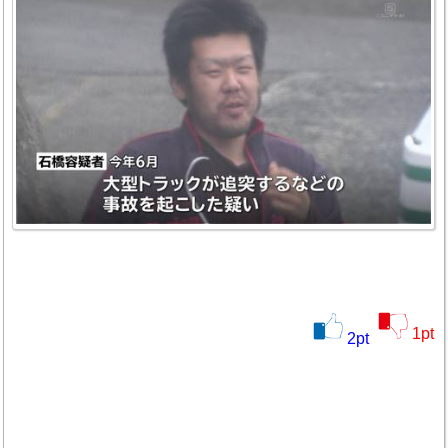
1
pt
2
pt