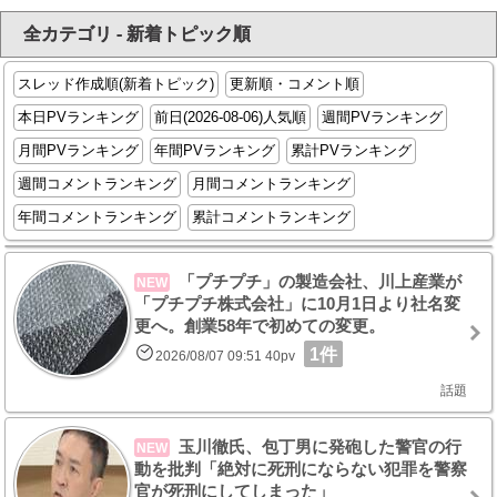
全カテゴリ - 新着トピック順
スレッド作成順(新着トピック)
更新順・コメント順
本日PVランキング
前日(2026-08-06)人気順
週間PVランキング
月間PVランキング
年間PVランキング
累計PVランキング
週間コメントランキング
月間コメントランキング
年間コメントランキング
累計コメントランキング
「プチプチ」の製造会社、川上産業が
NEW
「プチプチ株式会社」に10月1日より社名変
更へ。創業58年で初めての変更。
1件
2026/08/07 09:51 40pv
話題
玉川徹氏、包丁男に発砲した警官の行
NEW
動を批判「絶対に死刑にならない犯罪を警察
官が死刑にしてしまった」