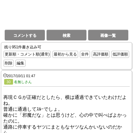
コメントする
検索
画像一覧
残り951件書き込み可
更新順・コメント順(通常)
最初から見る
全件
高評価順
低評価順
削除
編集
2017/10/11 01:47
30
名無しさん
再現ＣＧが正確だとしたら、横は通過できていたわけだよ
ね。
普通に通過してｽﾙｰでしょ。
確かに「邪魔だな」とは思うけど、心の中で叫べばよかっ
たのに。
通路に停車するヤツにまともなヤツなんかいないのだか
ら。