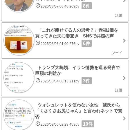
8件
2026/08/07 08:48 269pv
話題
「これが痩せてる人の思考？」赤福2個を
買ってきた夫に妻驚き SNSで共感の声
6件
2026/08/06 01:00 276pv
フード
トランプ大統領、イラン情勢を巡る発言で
巨額の利益か
3件
2026/08/04 00:13 211pv
話題
ウォシュレットを使わない女性 彼氏から
「くさくさお尻じゃん」と言われネットで賛
否
10件
2026/08/06 02:29 453pv