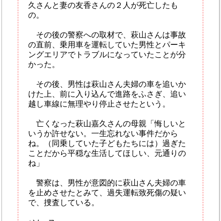
久さんと妻の友香さんの２人が死亡したも
の。
その後の警察への取材で、萩山さんは事故
の直前、乗用車を運転していた男性とパーキ
ングエリアでトラブルになっていたことが分
かった。
その後、男性は萩山さん夫婦の車を追いか
けた上、前に入り込んで進路をふさぎ、追い
越し車線に無理やり停止させたという。
亡くなった萩山嘉久さんの母親「悔しいと
いうか許せない。一生忘れない事件だから
ね。（同乗していた子どもたちには）過ぎた
ことだから平穏な生活してほしい、元通りの
ね」
警察は、男性が意図的に萩山さん夫婦の車
を止めさせたとみて、過失運転致死傷の疑い
で、捜査している。