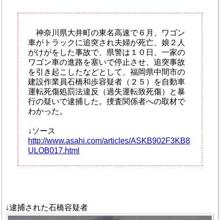
神奈川県大井町の東名高速で６月、ワゴン
車がトラックに追突され夫婦が死亡、娘２人
がけがをした事故で、県警は１０日、一家の
ワゴン車の進路を塞いで停止させ、追突事故
を引き起こしたなどとして、福岡県中間市の
建設作業員石橋和歩容疑者（２５）を自動車
運転死傷処罰法違反（過失運転致死傷）と暴
行の疑いで逮捕した。捜査関係者への取材で
わかった。
↓ソース
http://www.asahi.com/articles/ASKB902F3KB8
ULOB017.html
↓逮捕された石橋容疑者