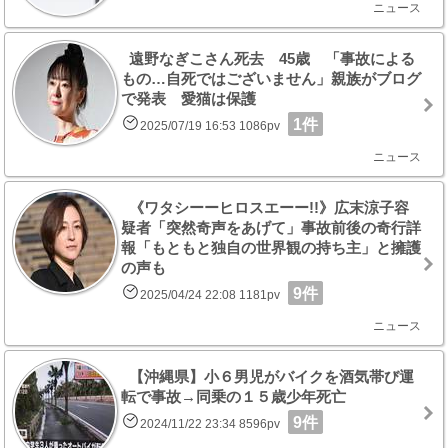
ニュース
遠野なぎこさん死去 45歳 「事故による
もの…自死ではございません」親族がブログ
で発表 愛猫は保護
1件
2025/07/19 16:53 1086pv
ニュース
《ワタシーーヒロスエーー!!》広末涼子容
疑者「突然奇声をあげて」事故前後の奇行詳
報「もともと独自の世界観の持ち主」と擁護
の声も
9件
2025/04/24 22:08 1181pv
ニュース
【沖縄県】小６男児がバイクを酒気帯び運
転で事故→同乗の１５歳少年死亡
9件
2024/11/22 23:34 8596pv