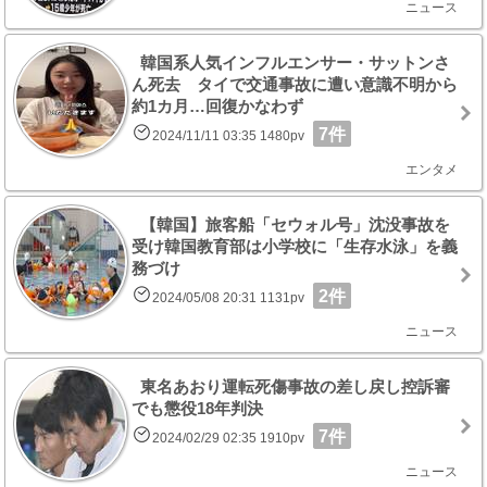
ニュース
韓国系人気インフルエンサー・サットンさ
ん死去 タイで交通事故に遭い意識不明から
約1カ月…回復かなわず
7件
2024/11/11 03:35 1480pv
エンタメ
【韓国】旅客船「セウォル号」沈没事故を
受け韓国教育部は小学校に「生存水泳」を義
務づけ
2件
2024/05/08 20:31 1131pv
ニュース
東名あおり運転死傷事故の差し戻し控訴審
でも懲役18年判決
7件
2024/02/29 02:35 1910pv
ニュース