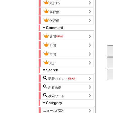
累計PV
高評価
低評価
▼Comment
週間
月間
年間
累計
▼Search
新着コメント
新着画像
検索ワード
▼Category
ニュース(720)