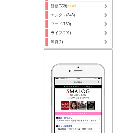
話題(558)
エンタメ(845)
フード(160)
ライフ(291)
運営(1)