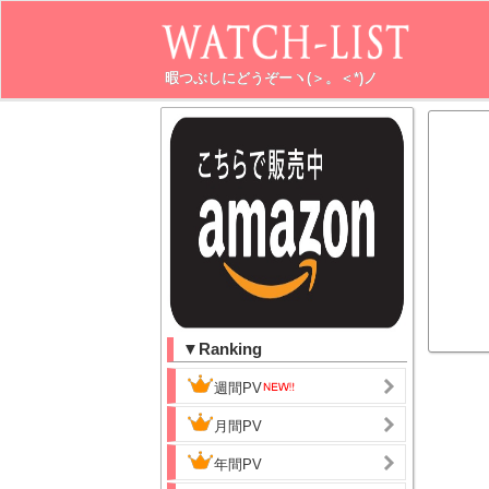
暇つぶしにどうぞーヽ(＞。＜*)ノ
▼Ranking
週間PV
月間PV
年間PV