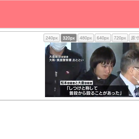
240px
320px
480px
640px
720px
原