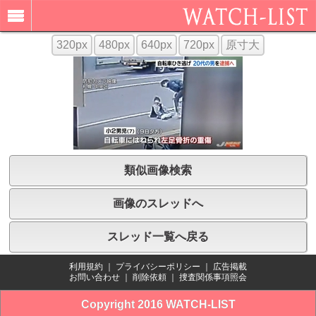
320px
480px
640px
720px
原寸大
類似画像検索
画像のスレッドへ
スレッド一覧へ戻る
利用規約
｜
プライバシーポリシー
｜
広告掲載
お問い合わせ
｜
削除依頼
｜
捜査関係事項照会
Copyright 2016 WATCH-LIST