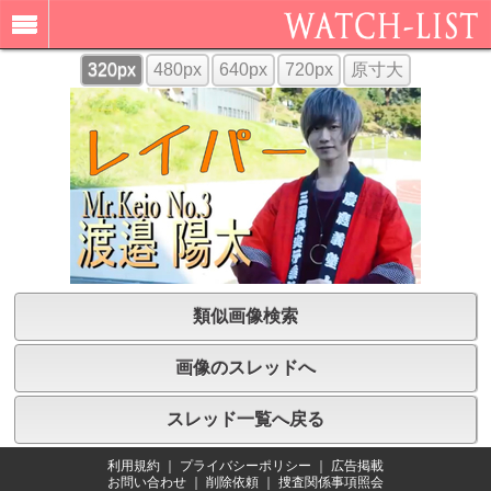
320px
480px
640px
720px
原寸大
類似画像検索
画像のスレッドへ
スレッド一覧へ戻る
利用規約
｜
プライバシーポリシー
｜
広告掲載
お問い合わせ
｜
削除依頼
｜
捜査関係事項照会