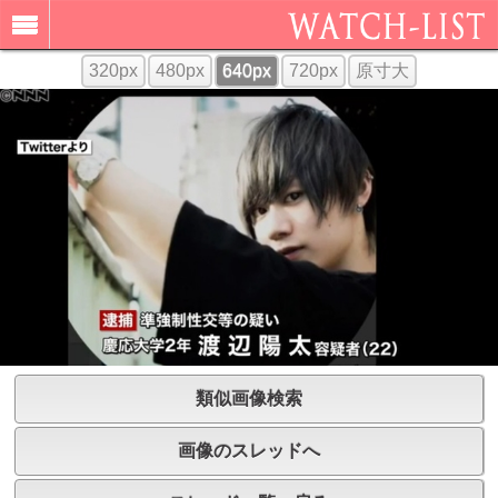
320px
480px
640px
720px
原寸大
類似画像検索
画像のスレッドへ