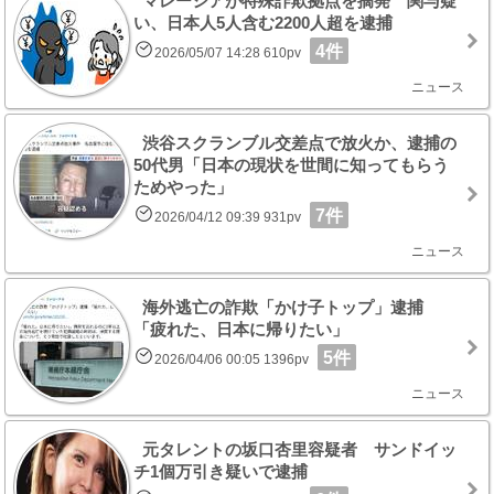
マレーシアが特殊詐欺拠点を摘発 関与疑
い、日本人5人含む2200人超を逮捕
4件
2026/05/07 14:28 610pv
ニュース
渋谷スクランブル交差点で放火か、逮捕の
50代男「日本の現状を世間に知ってもらう
ためやった」
7件
2026/04/12 09:39 931pv
ニュース
海外逃亡の詐欺「かけ子トップ」逮捕
「疲れた、日本に帰りたい」
5件
2026/04/06 00:05 1396pv
ニュース
元タレントの坂口杏里容疑者 サンドイッ
チ1個万引き疑いで逮捕