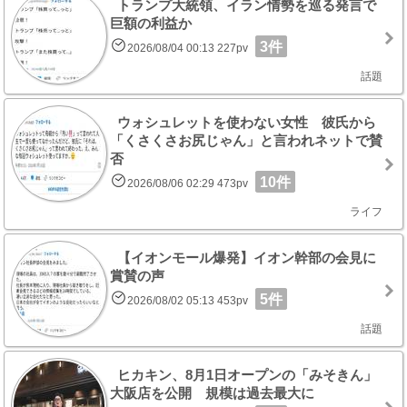
トランプ大統領、イラン情勢を巡る発言で
巨額の利益か
3件
2026/08/04 00:13 227pv
話題
ウォシュレットを使わない女性 彼氏から
「くさくさお尻じゃん」と言われネットで賛
否
10件
2026/08/06 02:29 473pv
ライフ
【イオンモール爆発】イオン幹部の会見に
賞賛の声
5件
2026/08/02 05:13 453pv
話題
ヒカキン、8月1日オープンの「みそきん」
大阪店を公開 規模は過去最大に