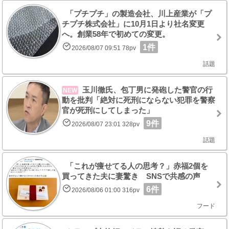
「プチプチ」の製造会社、川上産業が「プ
チプチ株式会社」に10月1日より社名変更
へ。創業58年で初めての変更。
1件
2026/08/07 09:51 78pv
話題
玉川徹氏、包丁男に発砲した警官の行
NEW
動を批判「絶対に死刑にならない犯罪を警察
官が死刑にしてしまった」
9件
2026/08/07 23:01 328pv
話題
「これが痩せてる人の思考？」赤福2個を
買ってきた夫に妻驚き SNSで共感の声
6件
2026/08/06 01:00 316pv
フード