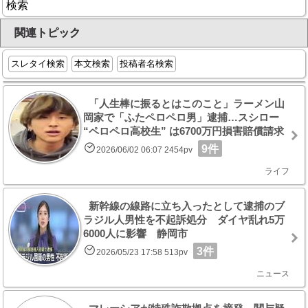
検索
関連トピック
スレタイ検索
本文検索
投稿者名検索
「人生棒に振るとはこのこと」ラーメン山
岡家で「ふたペロペロ男」逮捕…スシロー
“ペロペロ高校生” は6700万円損害賠償請求
9件
2026/06/02 06:07 2454pv
ライフ
新幹線の線路に立ち入ったとして逮捕のブ
ラジル人男性を不起訴処分 ダイヤ乱れ5万
6000人に影響 静岡市
3件
2026/05/23 17:58 513pv
ニュース