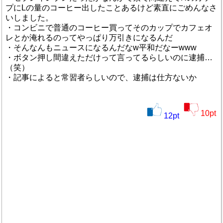
プにLの量のコーヒー出したことあるけど素直にごめんなさ
いしました。
・コンビニで普通のコーヒー買ってそのカップでカフェオ
レとか淹れるのってやっぱり万引きになるんだ
・そんなんもニュースになるんだなw平和だなーwww
・ボタン押し間違えただけって言ってるらしいのに逮捕…
（笑）
・記事によると常習者らしいので、逮捕は仕方ないか
10
pt
12
pt