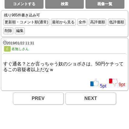
コメントする
検索
画像一覧
残り985件書き込み可
更新順・コメント順(通常)
最初から見る
全件
高評価順
低評価順
削除
編集
2019/01/22 11:31
6
名無しさん
すぐ通名？とか言っちゃう奴のショボさは、50円ケチって
るこの容疑者以上だなｗ
9
pt
5
pt
PREV
NEXT