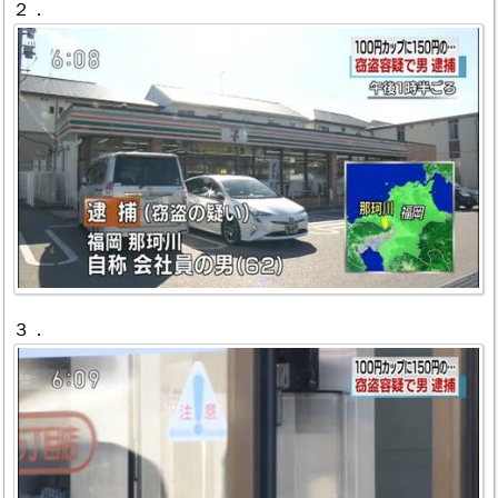
２．
３．