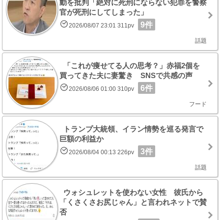
動を批判「絶対に死刑にならない犯罪を警察
官が死刑にしてしまった」
9件
2026/08/07 23:01 311pv
話題
「これが痩せてる人の思考？」赤福2個を
買ってきた夫に妻驚き SNSで共感の声
6件
2026/08/06 01:00 310pv
フード
トランプ大統領、イラン情勢を巡る発言で
巨額の利益か
3件
2026/08/04 00:13 226pv
話題
ウォシュレットを使わない女性 彼氏から
「くさくさお尻じゃん」と言われネットで賛
否