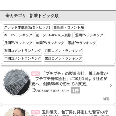
全カテゴリ - 新着トピック順
スレッド作成順(新着トピック)
更新順・コメント順
本日PVランキング
前日(2026-08-07)人気順
週間PVランキング
月間PVランキング
年間PVランキング
累計PVランキング
週間コメントランキング
月間コメントランキング
年間コメントランキング
累計コメントランキング
「プチプチ」の製造会社、川上産業が
NEW
「プチプチ株式会社」に10月1日より社名変
更へ。創業58年で初めての変更。
1件
2026/08/07 09:51 68pv
話題
玉川徹氏、包丁男に発砲した警官の行
NEW