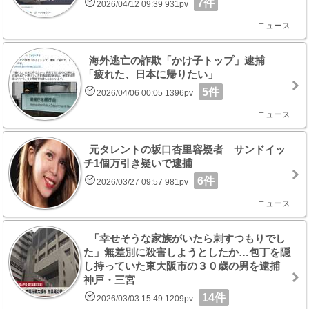
7件
2026/04/12 09:39 931pv
ニュース
海外逃亡の詐欺「かけ子トップ」逮捕
「疲れた、日本に帰りたい」
5件
2026/04/06 00:05 1396pv
ニュース
元タレントの坂口杏里容疑者 サンドイッ
チ1個万引き疑いで逮捕
6件
2026/03/27 09:57 981pv
ニュース
「幸せそうな家族がいたら刺すつもりでし
た」無差別に殺害しようとしたか…包丁を隠
し持っていた東大阪市の３０歳の男を逮捕
神戸・三宮
14件
2026/03/03 15:49 1209pv