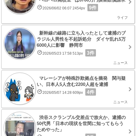
9件
2026/06/02 06:07 2454pv
ライフ
新幹線の線路に立ち入ったとして逮捕のブ
ラジル人男性を不起訴処分 ダイヤ乱れ5万
6000人に影響 静岡市
3件
2026/05/23 17:58 513pv
ニュース
マレーシアが特殊詐欺拠点を摘発 関与疑
い、日本人5人含む2200人超を逮捕
4件
2026/05/07 14:28 609pv
ニュース
渋谷スクランブル交差点で放火か、逮捕の
50代男「日本の現状を世間に知ってもらう
ためやった」