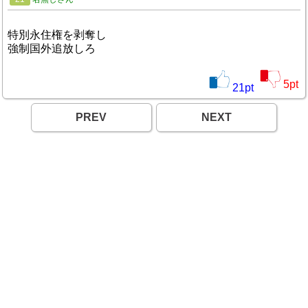
特別永住権を剥奪し
強制国外追放しろ
5
pt
21
pt
PREV
NEXT