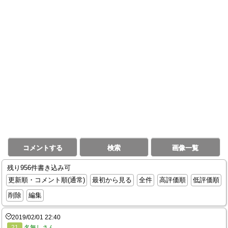
コメントする
検索
画像一覧
残り956件書き込み可
更新順・コメント順(通常)
最初から見る
全件
高評価順
低評価順
削除
編集
2019/02/01 22:40
21
名無しさん