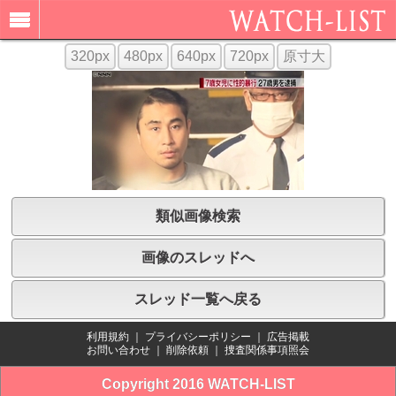
320px
480px
640px
720px
原寸大
類似画像検索
画像のスレッドへ
スレッド一覧へ戻る
利用規約
｜
プライバシーポリシー
｜
広告掲載
お問い合わせ
｜
削除依頼
｜
捜査関係事項照会
Copyright 2016 WATCH-LIST