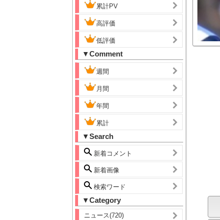
累計PV
高評価
低評価
▼Comment
週間
月間
年間
累計
▼Search
新着コメント
新着画像
検索ワード
▼Category
ニュース(720)