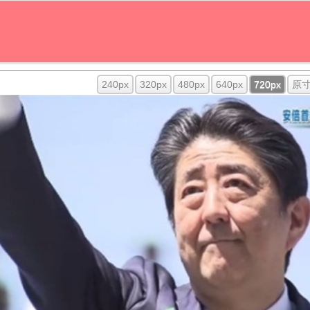
240px
320px
480px
640px
720px
原