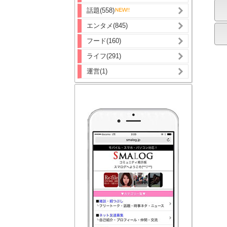
話題(558)
エンタメ(845)
フード(160)
ライフ(291)
運営(1)