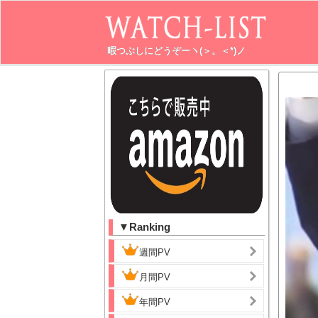
暇つぶしにどうぞーヽ(＞。＜*)ノ
▼Ranking
週間PV
月間PV
年間PV