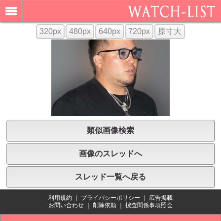
320px
480px
640px
720px
原寸大
類似画像検索
画像のスレッドへ
スレッド一覧へ戻る
利用規約
｜
プライバシーポリシー
｜
広告掲載
お問い合わせ
｜
削除依頼
｜
捜査関係事項照会