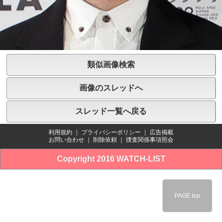
類似画像検索
画像のスレッドへ
スレッド一覧へ戻る
利用規約
｜
プライバシーポリシー
｜
広告掲載
お問い合わせ
｜
削除依頼
｜
捜査関係事項照会
Copyright 2016 WATCH-LIST
PAGE top