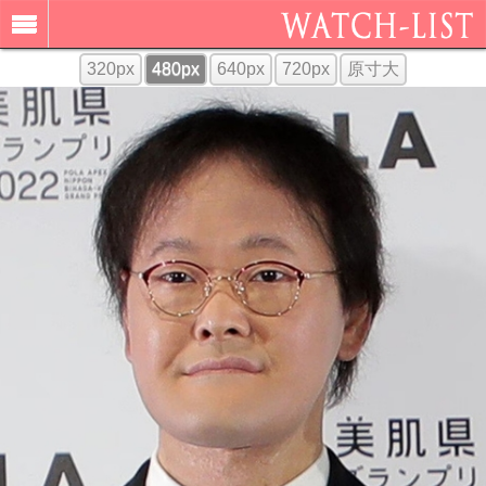
320px
480px
640px
720px
原寸大