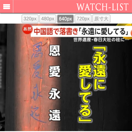
320px
480px
640px
720px
原寸大