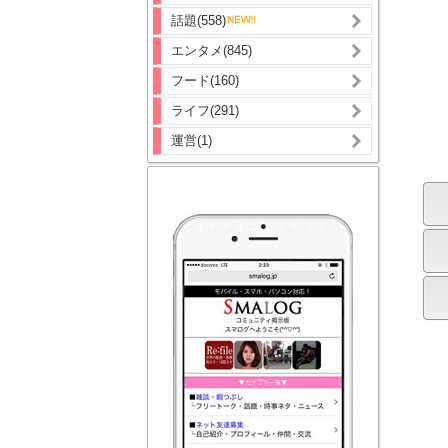
話題(558)
エンタメ(845)
フード(160)
ライフ(291)
運営(1)