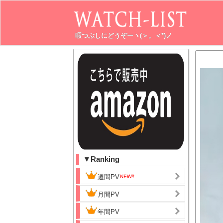
暇つぶしにどうぞーヽ(＞。＜*)ノ
▼Ranking
週間PV
月間PV
年間PV