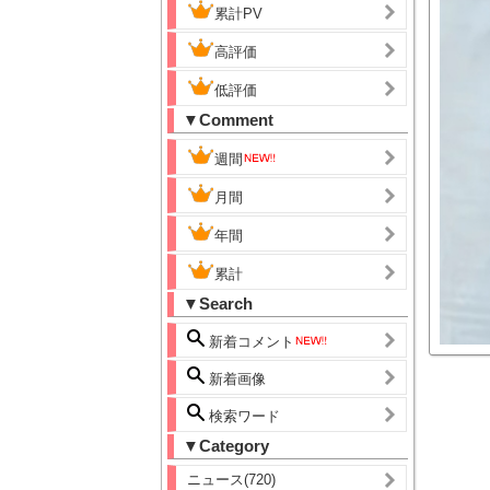
累計PV
高評価
低評価
▼Comment
週間
月間
年間
累計
▼Search
新着コメント
新着画像
検索ワード
▼Category
ニュース(720)