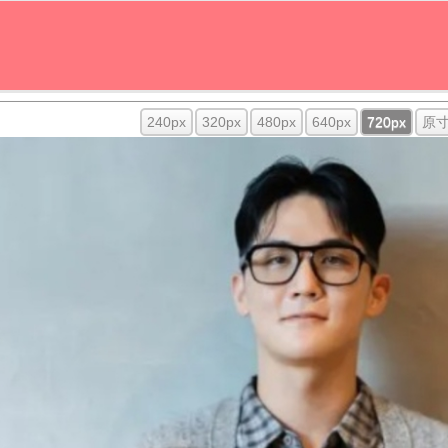
240px
320px
480px
640px
720px
原