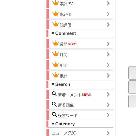
累計PV
高評価
低評価
▼Comment
週間
月間
年間
累計
▼Search
新着コメント
新着画像
検索ワード
▼Category
ニュース(720)