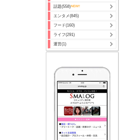
話題(558)
エンタメ(845)
フード(160)
ライフ(291)
運営(1)