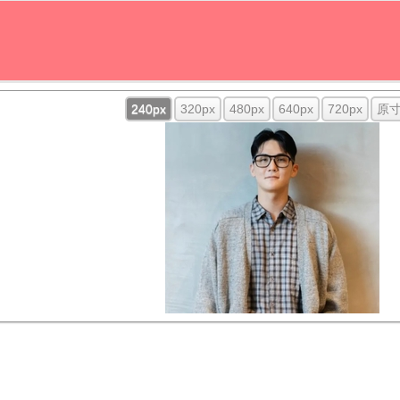
240px
320px
480px
640px
720px
原