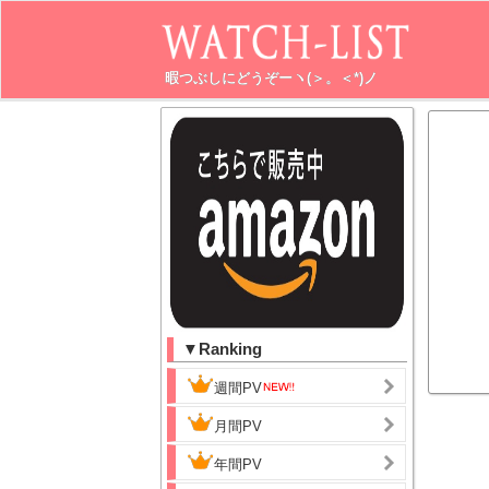
暇つぶしにどうぞーヽ(＞。＜*)ノ
▼Ranking
週間PV
月間PV
年間PV