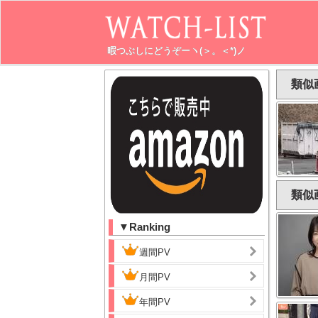
暇つぶしにどうぞーヽ(＞。＜*)ノ
類似
類似
▼Ranking
週間PV
月間PV
年間PV