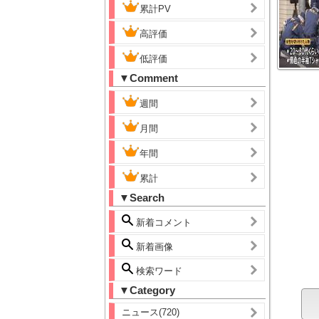
累計PV
高評価
低評価
▼Comment
週間
月間
年間
累計
▼Search
新着コメント
新着画像
検索ワード
▼Category
ニュース(720)